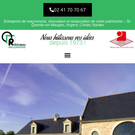
02 41 70 70 67
Entreprise de maçonnerie, rénovation et restauration de votre patrimoine – St-
Quentin-en-Mauges, Angers, Cholet, Nantes
Nous bâtissons vos idées
depuis 1973 !